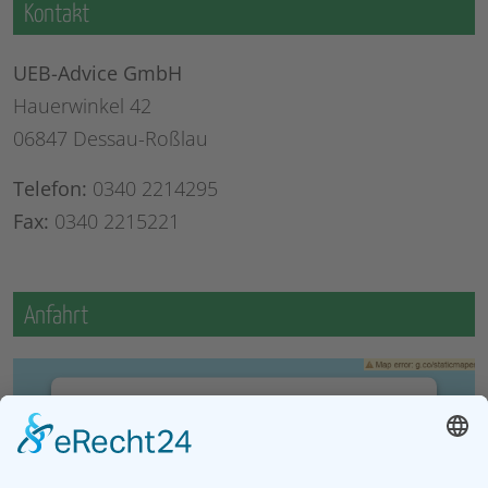
Kontakt
UEB-Advice GmbH
Hauerwinkel 42
06847 Dessau-Roßlau
Telefon:
0340 2214295
Fax:
0340 2215221
Anfahrt
Wir benötigen Ihre Zustimmung, um den
Google Maps-Service zu laden!
Wir verwenden einen Service eines